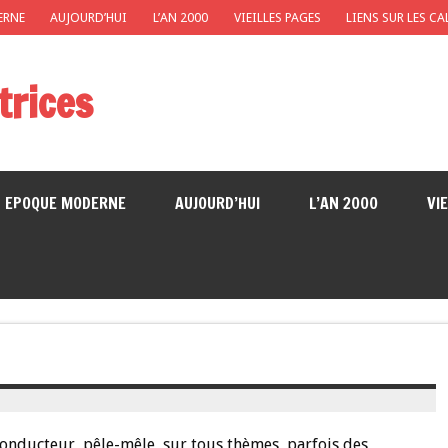
ERNE
AUJOURD’HUI
L’AN 2000
VIEILLES PAGES
LIENS SUR LES C
trices
EPOQUE MODERNE
AUJOURD’HUI
L’AN 2000
VI
il conducteur, pêle-mêle, sur tous thèmes, parfois des