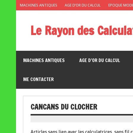
MACHINES ANTIQUES
AGE D’OR DU CALCUL
EPOQUE MOD
Le Rayon des Calcula
Musée miniature des calculatrices de poche
MACHINES ANTIQUES
AGE D’OR DU CALCUL
ME CONTACTER
CANCANS DU CLOCHER
Articles sans lien avec les calculatrices, sans f