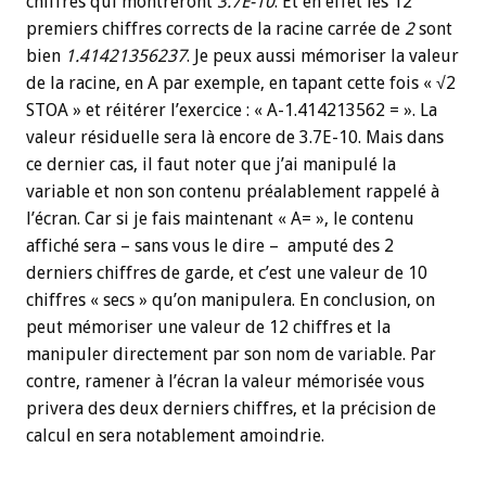
chiffres qui montreront
3.7E-10
. Et en effet les 12
premiers chiffres corrects de la racine carrée de
2
sont
bien
1.41421356237
. Je peux aussi mémoriser la valeur
de la racine, en A par exemple, en tapant cette fois « √2
STOA » et réitérer l’exercice : « A-1.414213562 = ». La
valeur résiduelle sera là encore de 3.7E-10. Mais dans
ce dernier cas, il faut noter que j’ai manipulé la
variable et non son contenu préalablement rappelé à
l’écran. Car si je fais maintenant « A= », le contenu
affiché sera – sans vous le dire – amputé des 2
derniers chiffres de garde, et c’est une valeur de 10
chiffres « secs » qu’on manipulera. En conclusion, on
peut mémoriser une valeur de 12 chiffres et la
manipuler directement par son nom de variable. Par
contre, ramener à l’écran la valeur mémorisée vous
privera des deux derniers chiffres, et la précision de
calcul en sera notablement amoindrie.