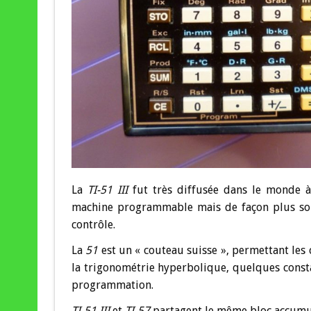
La
TI-51 III
fut très diffusée dans le monde 
machine programmable mais de façon plus s
contrôle.
La
51
est un « couteau suisse », permettant les ca
la trigonométrie hyperbolique, quelques constan
programmation.
TI-51 III
et
TI-57
partagent le même bloc accumul