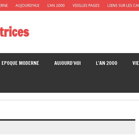
ERNE
AUJOURD’HUI
L’AN 2000
VIEILLES PAGES
LIENS SUR LES C
trices
EPOQUE MODERNE
AUJOURD’HUI
L’AN 2000
VI